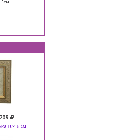
15см
 259
ка 10х15 см