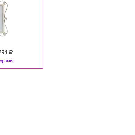
 294
орамка