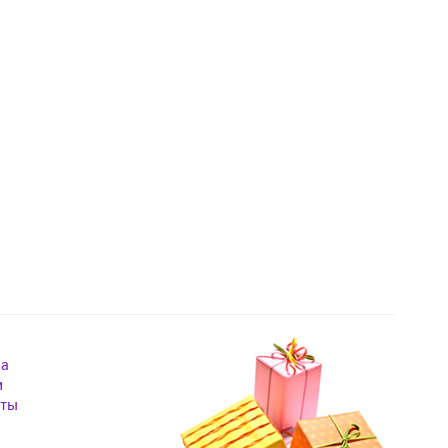
на
и
кты