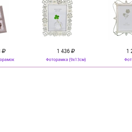
3
1 436
1
торамок
Фоторамка (9x13см)
Фот