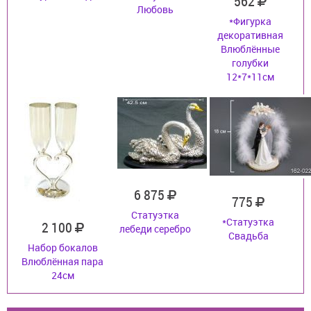
562
Любовь
*Фигурка
декоративная
Влюблённые
голубки
12*7*11см
6 875
775
Статуэтка
*Статуэтка
2 100
лебеди серебро
Свадьба
Набор бокалов
Влюблённая пара
24см