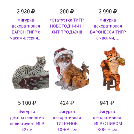
3 930
200
3 990
Фигурка
*Статуэтка ТИГР
Фигурка
декоративная
НОВОГОДНИЙ !!!
декоративная
БАРОН ТИГР с
ХИТ ПРОДАЖ!!!
БАРОНЕССА ТИГР
часами, серия...
с часами, ...
5 100
424
941
Фигурка
Фигурка
Фигурка
декоративная из
декоративная
декоративная
полистоуна ТИГР
ТИГРЕНОК
ТИГР С ПИВОМ
42 см
10*6*9 см
8*8*16 см