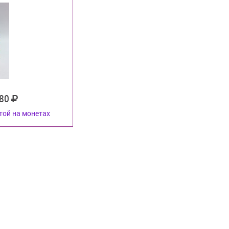
80
той на монетах