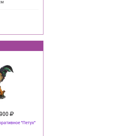
см
 900
оративное "Петух"