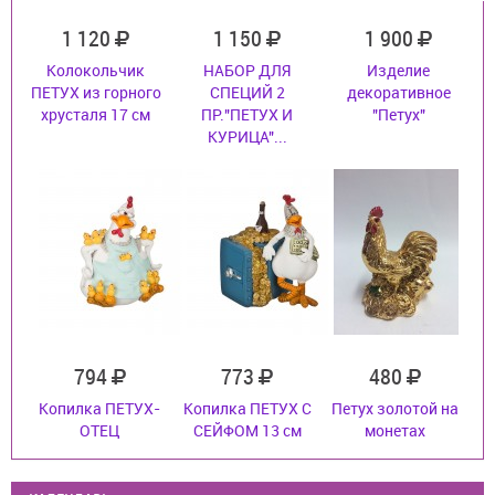
1 120
1 150
1 900
Колокольчик
НАБОР ДЛЯ
Изделие
ПЕТУХ из горного
СПЕЦИЙ 2
декоративное
хрусталя 17 см
ПР."ПЕТУХ И
"Петух"
КУРИЦА"...
794
773
480
Копилка ПЕТУХ-
Копилка ПЕТУХ С
Петух золотой на
ОТЕЦ
СЕЙФОМ 13 см
монетах