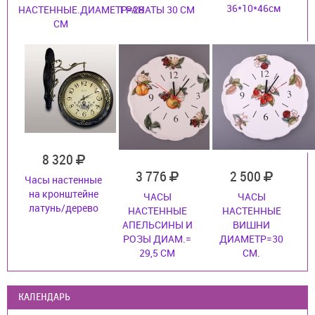
36*10*46см
НАСТЕННЫЕ.ДИАМЕТР=28
ГРАНАТЫ 30 СМ
СМ
8 320
3 776
2 500
Часы настенные
на кронштейне
ЧАСЫ
ЧАСЫ
латунь/дерево
НАСТЕННЫЕ
НАСТЕННЫЕ
АПЕЛЬСИНЫ И
ВИШНИ
РОЗЫ ДИАМ.=
ДИАМЕТР=30
29,5 СМ
СМ.
КАЛЕНДАРЬ