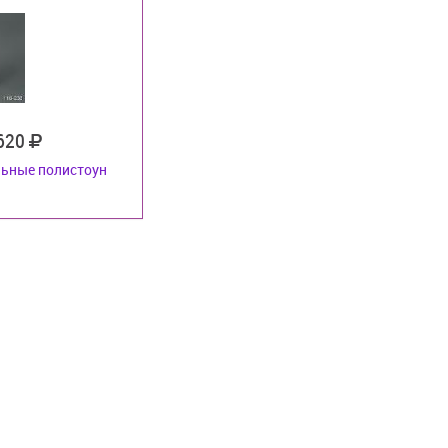
 620
льные полистоун