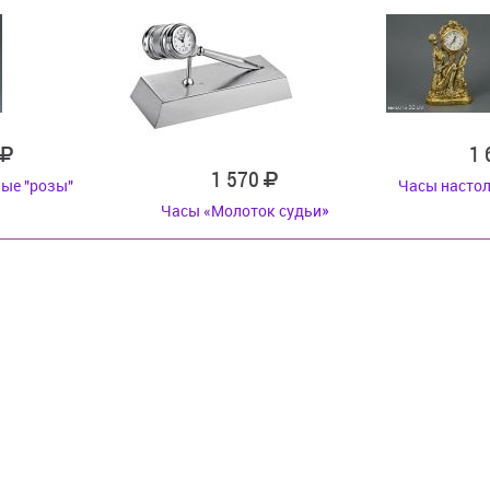
1
1 570
ые "розы"
Часы насто
Часы «Молоток судьи»