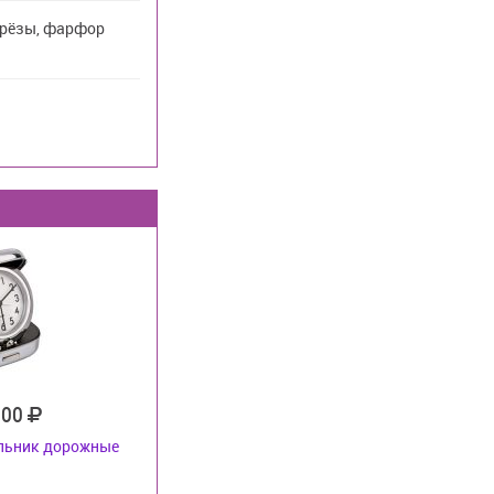
Грёзы, фарфор
800
льник дорожные