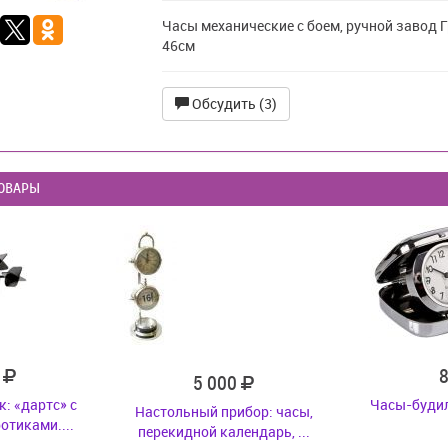
Часы механические с боем, ручной завод 
46см
Обсудить (3)
ОВАРЫ
0
5 000
: «дартс» с
Часы-буди
Настольный прибор: часы,
тиками....
перекидной календарь, ...