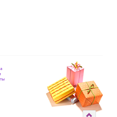
на
и
кты