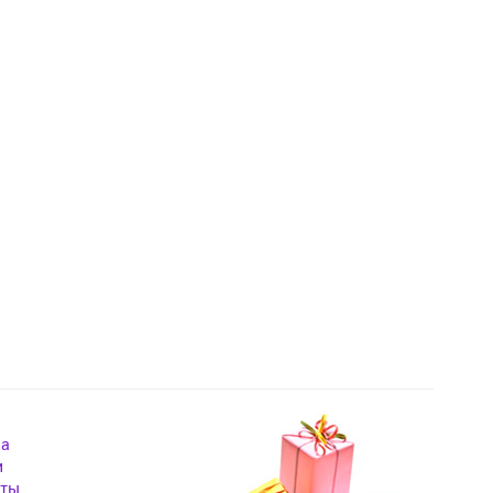
на
и
кты