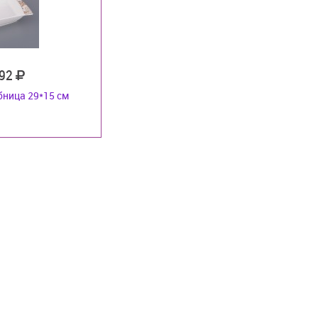
92
ница 29*15 см