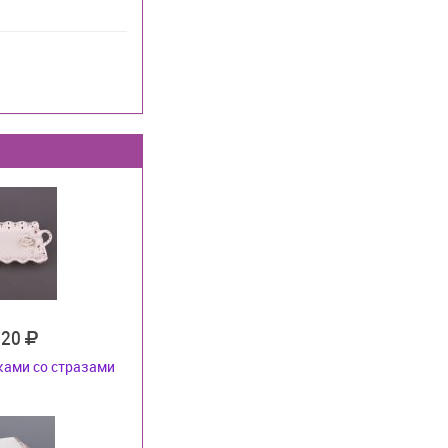
820
ками со стразами