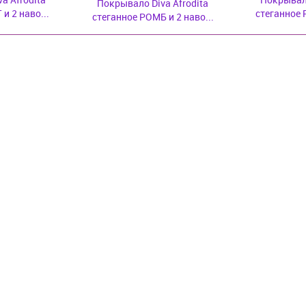
Покрывало Diva Afrodita
и 2 наво...
стеганное 
стеганное РОМБ и 2 наво...