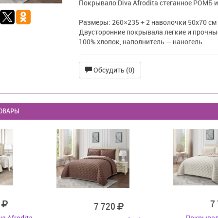
Покрывало Diva Afrodita стеганное РОМБ и
Размеры: 260×235 + 2 наволочки 50х70 см
Двусторонние покрывала легкие и прочны
100% хлопок, наполнитель — наногель.
Обсудить (0)
ОВАРЫ
0
7
7 720
a Afrodita
Покрывало