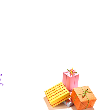
на
и
кты