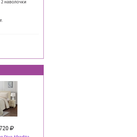
 2 наволочки
е.
 720
 Diva Afrodita