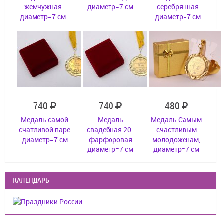
жемчужная
диаметр=7 см
серебрянная
диаметр=7 см
диаметр=7 см
740
740
480
Медаль самой
Медаль
Медаль Самым
счатливой паре
свадебная 20-
счастливым
диаметр=7 см
фарфоровая
молодоженам,
диаметр=7 см
диаметр=7 см
КАЛЕНДАРЬ