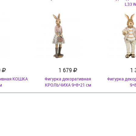
L33 W
0
1 679
1
тивная КОШКА
Фигурка декоративная
Фигурка деко
м
КРОЛЬЧИХА 9*8*21 см
9*