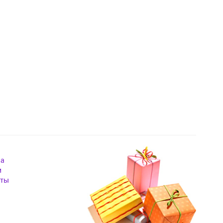
на
и
кты